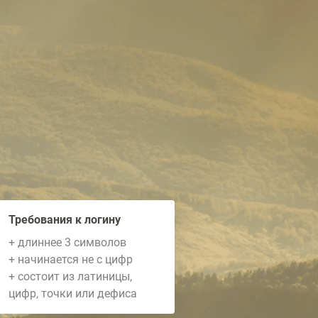
Требования к логину
+ длиннее 3 символов
+ начинается не с цифр
+ состоит из латиницы,
цифр, точки или дефиса