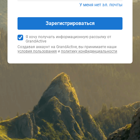
У меня нет эл. почты
Зарегистрироваться
Я хочу получать информационную рассылку от
GrandActive
Создавая аккаунт на GrandActive, вы принимаете наши
условия пользования
и
политику конфиденциальности